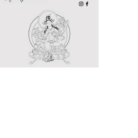
Du willst alle paar Wochen über neue
Angebote, Kurse und hilfreiche Tipps
informiert werden? Na dann: melde dich hier
an
Vorname
Newsletter-Anmeldung