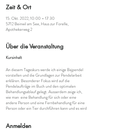
Zeit & Ort
15. Okt. 2022, 10:00 – 17:30
5712 Beinwil am See, Haus zur Forelle,
Apothekerweg 2
Über die Veranstaltung
Kursinhalt
An diesem Tageskurs werde ich einige Bajpendel
vorstellen und die Grundlagen zur Pendelarbeit
erklären. Besonderer Fokus wird auf die
Pendelaufträge im Buch und den optimalen
Behandlungsablauf gelegt. Ausserdem zeige ich,
wie man eine Behandlung für sich oder eine
andere Person und eine Fernbehandlung für eine
Person oder ein Tier durchführen kann und es wird
genug Zeit geben, um Fragen zu beantworten.
Anmelden
Kursmaterial