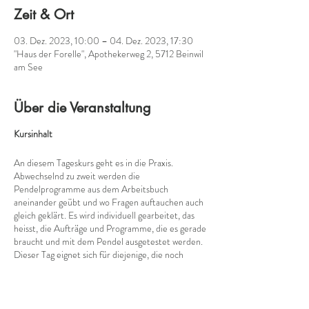
Zeit & Ort
03. Dez. 2023, 10:00 – 04. Dez. 2023, 17:30
"Haus der Forelle", Apothekerweg 2, 5712 Beinwil
am See
Über die Veranstaltung
Kursinhalt
An diesem Tageskurs geht es in die Praxis.
Abwechselnd zu zweit werden die
Pendelprogramme aus dem Arbeitsbuch
aneinander geübt und wo Fragen auftauchen auch
gleich geklärt. Es wird individuell gearbeitet, das
heisst, die Aufträge und Programme, die es gerade
braucht und mit dem Pendel ausgetestet werden.
Dieser Tag eignet sich für diejenige, die noch
unsicher sind mit dem Umsetzen der Pendelarbeit
und daraus entstehende Fragen noch geklärt
haben möchte.