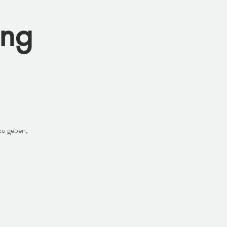
ung
zu geben,
.