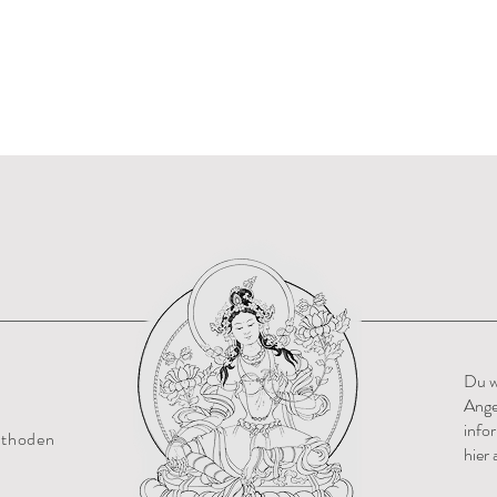
Du w
Ange
info
ethoden
hier 