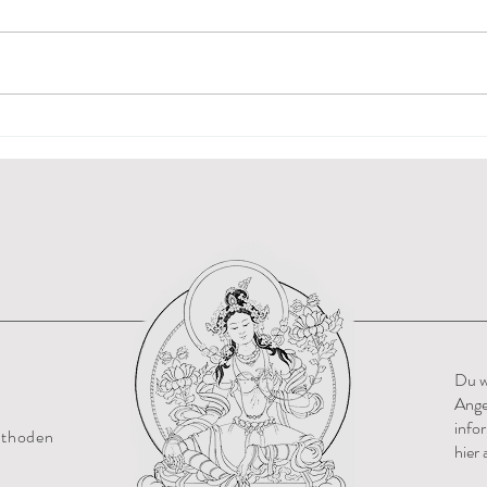
Basics
Woch
Du w
Ange
info
ethoden
hier 